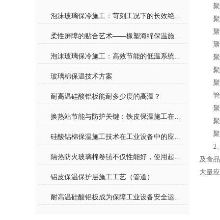
聚
泡沫玻璃保冷施工：苛刻工况下的长效绝热解决方案
聚
聚
柔性屏障的贴合艺术——橡塑海绵保温施工原理与管道节能应用
聚
泡沫玻璃保冷施工：高效节能的低温系统防护专家
聚
聚
玻璃棉保温技术方案
聚
管
耐高温硅酸铝板能耐多少度的高温？
聚
换热站节能与防护关键：铁皮保温施工在减少热损失与设备保护中的核心作用
聚
聚
硅酸铝棉保温施工技术在工业设备中的应用与优化
2
隔热防火玻璃棉卷毡不仅性能好，使用起来也很方便
及食
大量应
铝皮保温保护层施工工艺（管道）
耐高温硅酸铝板成为保障工业设备安全运行的关键材料