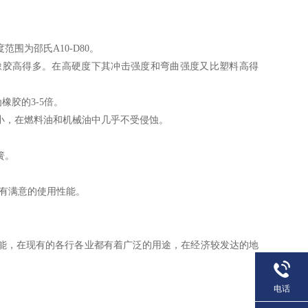
围为邵氏A10-D80。
橡胶高得多。在高硬度下其冲击强度和弯曲强度又比塑料高得
为橡胶的3-5倍。
小，在燃料油和机械油中几乎不受侵蚀。
簧。
具有满意的使用性能。
能，在现有的各行各业都有着广泛的用途，在经济较发达的地
电话