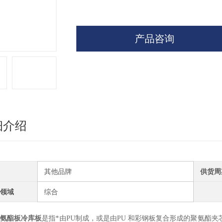
产品咨询
细介绍
其他品牌
供货周
领域
综合
聚氨酯板冷库板
是指*由PU制成，或是由PU 和彩钢板复合形成的聚氨酯