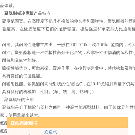
品体系。
．
聚氨酯板冷库板
产品特点
、硬度范围宽。在高硬度下仍具有橡胶的伸长率和回弹性。聚氨酯板的硬度范
2、强度高。在橡胶硬度下它们的扯断强度、撕裂强度和承载能力比通用
、耐磨。其耐磨性能非常杰出，一般在0.01-0.10(cm3)/1.61km范围内，约
、耐油。聚氨酯板是一种强极性高分子化合物，和非极性矿物油的亲和性
、耐氧和臭氧性能好。
、吸振性能优良，可做减振、缓冲作用。在模具制造业中，替代橡胶及弹
、具有良好的低温性能。
、耐辐射性能。聚氨酯耐高能射线的性能很好，在10-10戈辐射剂量下仍
、具有良好的机械加工性能。(车、铣、磨、钻均可)
．聚氨酯板的应用
、聚氨酯是介于橡胶与塑料之间的一种高性能新型材料，由于其优异的性
家，使用量越来越大。
氨酯的主要用途：
氨酯地板
欢迎您！