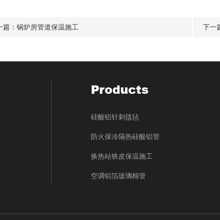
一篇：
锅炉房管道保温施工
下一
Products
硅酸铝针刺毯毡
防火保冷隔热硅酸铝管
换热站铁皮保温施工
空调铝箔玻璃棉管