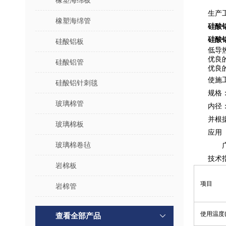
橡塑海绵板
生产
橡塑海绵管
硅酸
硅酸
硅酸铝板
低导
优良
硅酸铝管
优良
使施
硅酸铝针刺毯
规格
玻璃棉管
内径：
并根
玻璃棉板
应用
玻璃棉卷毡
广泛
技术
岩棉板
项目
岩棉管
使用温度(
查看全部产品