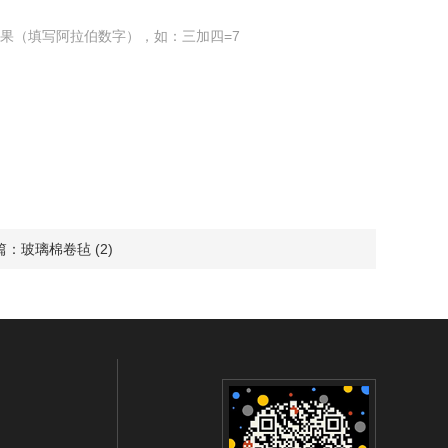
果（填写阿拉伯数字），如：三加四=7
篇：
玻璃棉卷毡 (2)