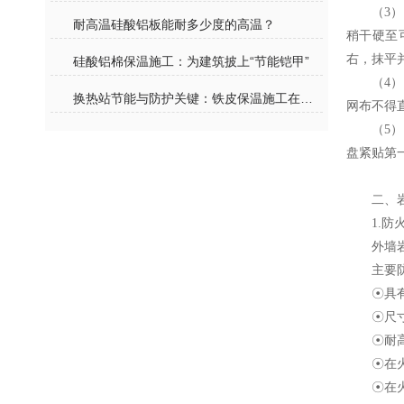
（3
耐高温硅酸铝板能耐多少度的高温？
稍干硬至
右，抹平
硅酸铝棉保温施工：为建筑披上“节能铠甲”
（4
换热站节能与防护关键：铁皮保温施工在减少热损失与设备保护中的核心作用
网布不得
（5
盘紧贴第
二、
1.防
外墙
主要
☉具
☉尺
☉耐
☉在
☉在