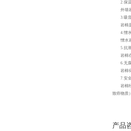
2.保
外墙
3.吸
岩棉
4.憎
憎水
5.抗
岩棉在
6.无
岩棉
7.安
岩棉
致癌物质
产品