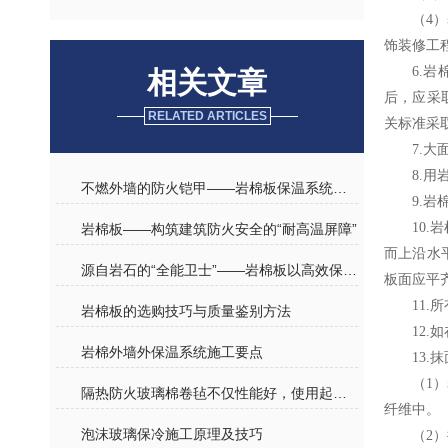
（4
饰装修工程
6.
相关文章
后，应采
RELATED ARTICLES
关标准采
7.
8.
不燃外墙的防火铠甲——岩棉板保温系统原理与建筑节能应用
9.
10
岩棉板——构筑建筑防火安全的“耐高温屏障”
而上沿水
源自岩石的“全能卫士”——岩棉板以高效保温重塑建筑安全壁垒
板面应平齐
11
岩棉板的选购技巧与质量鉴别方法
12
岩棉外墙外保温系统施工要点
13
（1
隔热防火玻璃棉卷毡不仅性能好，使用起来也很方便
纤维中。
泡沫玻璃保冷施工原理及技巧
（2