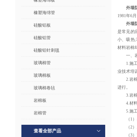
橡塑海绵板
外墙
橡塑海绵管
1981
外墙
硅酸铝板
是常见的
硅酸铝管
小、吸热
材料岩棉
硅酸铝针刺毯
一、
玻璃棉管
1.
业技术培
玻璃棉板
2.
进行。
玻璃棉卷毡
3.
岩棉板
4.
5.
岩棉管
（1
（2
查看全部产品
（3