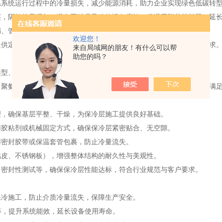
系统运行过程中的冷量损失，减少能源消耗，助力企业实现绿色低碳转
隔绝外界湿气，避免因结露导致的设备腐蚀、保温层脱落等问题，延长
、管道冻堵等安全隐患，确保工业低温系统长期稳定运行。
欢迎您！
供定制化的保冷施工方案，适配高温高湿、腐蚀性气体等复杂工况需求
来自局域网的朋友！有什么可以帮
助您的吗？
型、施工厚度及工艺方案，编制详细的施工计划与安全预案。
氨酯、硅酸铝等），确保材料导热系数低、耐腐蚀、抗压强度高，满足
，确保基层平整、干燥，为保冷层施工提供良好基础。
胶粘剂或机械固定方式，确保保冷层紧密贴合、无空隙。
密封胶带或保温套管包裹，防止冷量流失。
皮、不锈钢板），增强整体结构的耐久性与美观性。
密封性测试等，确保保冷层性能达标，符合行业规范与客户要求。
冷施工，防止介质冷量流失，保障生产安全。
，提升系统能效，延长设备使用寿命。