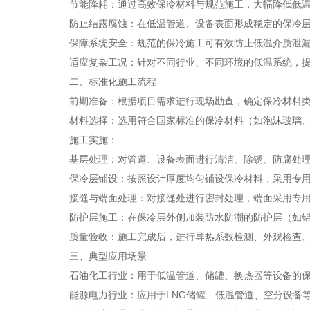
节能降耗：通过高效保冷材料与规范施工，大幅降低低温
防止结露腐蚀：在低温管道、设备表面形成稳定的保冷层，
保障系统安全：规范的保冷施工可有效防止低温介质泄漏
适应复杂工况：针对不同行业、不同环境的低温系统，提
二、标准化施工流程
前期准备：根据项目需求进行现场勘查，确定保冷材料类
材料选择：选用符合国家标准的保冷材料（如泡沫玻璃、聚
施工实施：
基层处理：对管道、设备表面进行清洁、除锈、防腐处理
保冷层铺设：按照设计厚度均匀铺设保冷材料，采用专用
接缝与端面处理：对接缝处进行密封处理，端面采用专用
防护层施工：在保冷层外侧加装防水防潮的防护层（如铝
质量验收：施工完成后，进行导热系数检测、外观检查、
三、典型应用场景
石油化工行业：用于低温管道、储罐、换热器等设备的保
能源电力行业：应用于LNG储罐、低温管道、空分设备等